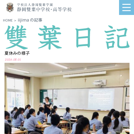
学
me
校
法
iijima の記事
HOME
>
人
静
岡
雙
葉
夏休みの様子
学
2026.08.05
園
静
岡
雙
葉
中
学
校・
高
等
学