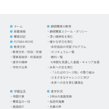
ホーム
静岡雙葉の教育
新着情報
静岡雙葉スクール・ポリシー
雙葉日記
深い精神性を育む
FUTABA MOVIE
確かな学力を育む
教育方針
本校独自の学習プログラム
教育方針／校訓／校章
カリキュラム一覧
理事長挨拶・校長挨拶
教科一覧
建学の精神
6年間を見通した進路・キャリア支援
学校の沿革
未来への志を育む
「ふたばのコース制」の取り組み
さまざまなチャレンジと学び
未来への志を育む講演会
学園生活
進学状況
年間行事
3年分の進路実績
雙葉生の一日
指定校推薦
施設紹介
先輩の声