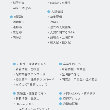
制服紹介
はばたく卒業生
学校生活Q&A
入試情報
部活動
募集要項
活動報告
通学エリア
運動部
過去の入試結果
文化部
入試に関するQ＆A
同好会
説明会・公開行事
転入試・編入試
在校生・保護者の方へ
卒業生の方へ
新着情報｜在校生
新着情報｜卒業生
配布文書ダウンロード
証明書の発行
授業資料・課題ダウンロード
同窓会（卒業生）住所変更
本校のICT 教育について
受験生・保護者の方へ
お問い合わせ・資料請求
新着情報｜受験生
交通アクセス
FBJCのご案内
教職員採用
（ふたばジュニアクラブ）