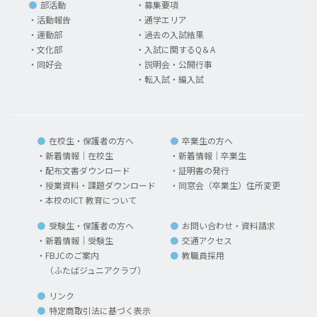
部活動
募集要項
活動報告
通学エリア
運動部
過去の入試結果
文化部
入試に関するQ＆A
同好会
説明会・公開行事
転入試・編入試
在校生・保護者の方へ
卒業生の方へ
新着情報｜在校生
新着情報｜卒業生
配布文書ダウンロード
証明書の発行
授業資料・課題ダウンロード
同窓会（卒業生）住所変更
本校のICT 教育について
受験生・保護者の方へ
お問い合わせ・資料請求
新着情報｜受験生
交通アクセス
FBJCのご案内
教職員採用
（ふたばジュニアクラブ）
リンク
特定商取引法に基づく表示