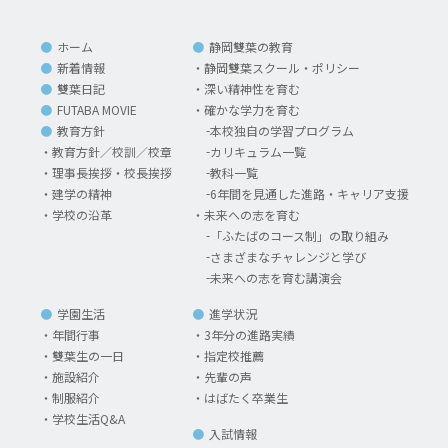
ホーム
静岡雙葉の教育
新着情報
静岡雙葉スクール・ポリシー
雙葉日記
深い精神性を育む
FUTABA MOVIE
確かな学力を育む
教育方針
本校独自の学習プログラム
教育方針／校訓／校章
カリキュラム一覧
理事長挨拶・校長挨拶
教科一覧
建学の精神
6年間を見通した進路・キャリア支援
学校の沿革
未来への志を育む
「ふたばのコース制」の取り組み
さまざまなチャレンジと学び
未来への志を育む講演会
学園生活
進学状況
年間行事
3年分の進路実績
雙葉生の一日
指定校推薦
施設紹介
先輩の声
制服紹介
はばたく卒業生
学校生活Q&A
入試情報