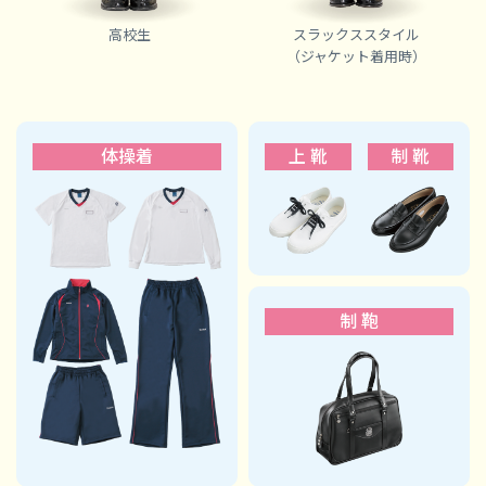
高校生
スラックススタイル
（ジャケット着用時）
体操着
上 靴
制 靴
制 鞄