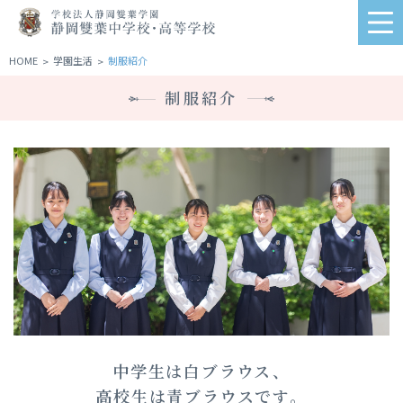
学
me
校
法
HOME
学園生活
制服紹介
>
>
人
制服紹介
静
岡
雙
葉
学
園
静
岡
雙
葉
中
学
校・
高
中学生は白ブラウス、
等
高校生は青ブラウスです。
学