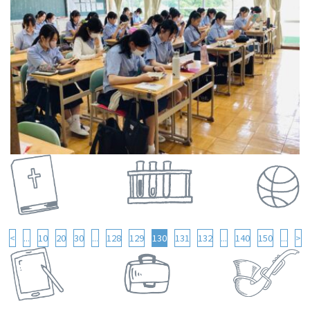
<
...
10
20
30
...
128
129
130
131
132
...
140
150
...
>