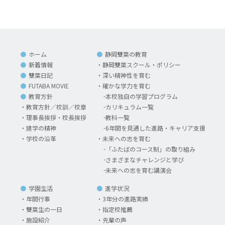
ホーム
静岡雙葉の教育
新着情報
静岡雙葉スクール・ポリシー
雙葉日記
深い精神性を育む
FUTABA MOVIE
確かな学力を育む
教育方針
本校独自の学習プログラム
教育方針／校訓／校章
カリキュラム一覧
理事長挨拶・校長挨拶
教科一覧
建学の精神
6年間を見通した進路・キャリア支援
学校の沿革
未来への志を育む
「ふたばのコース制」の取り組み
さまざまなチャレンジと学び
未来への志を育む講演会
学園生活
進学状況
年間行事
3年分の進路実績
雙葉生の一日
指定校推薦
施設紹介
先輩の声