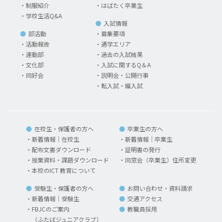
制服紹介
はばたく卒業生
学校生活Q&A
入試情報
部活動
募集要項
活動報告
通学エリア
運動部
過去の入試結果
文化部
入試に関するQ＆A
同好会
説明会・公開行事
転入試・編入試
在校生・保護者の方へ
卒業生の方へ
新着情報｜在校生
新着情報｜卒業生
配布文書ダウンロード
証明書の発行
授業資料・課題ダウンロード
同窓会（卒業生）住所変更
本校のICT 教育について
受験生・保護者の方へ
お問い合わせ・資料請求
新着情報｜受験生
交通アクセス
FBJCのご案内
教職員採用
（ふたばジュニアクラブ）