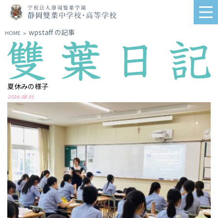
学
me
校
法
wpstaff の記事
HOME
>
人
静
岡
雙
葉
夏休みの様子
学
2026.08.05
園
静
岡
雙
葉
中
学
校・
高
等
学