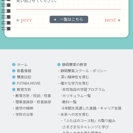
見い出させてください。
«
prev
一覧はこちら
next
»
ホーム
静岡雙葉の教育
新着情報
静岡雙葉スクール・ポリシー
雙葉日記
深い精神性を育む
FUTABA MOVIE
確かな学力を育む
教育方針
本校独自の学習プログラム
教育方針／校訓／校章
カリキュラム一覧
理事長挨拶・校長挨拶
教科一覧
建学の精神
6年間を見通した進路・キャリア支援
学校の沿革
未来への志を育む
「ふたばのコース制」の取り組み
さまざまなチャレンジと学び
未来への志を育む講演会