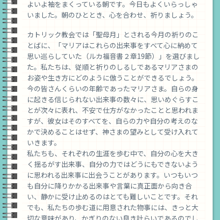
よいよ袖をまくっている朝です。今日もよくいらっしゃ
校
いました。朝のひととき、心を合わせ、祈りましょう。
カトリック教会では「聖母月」とされる今月の祈りのこ
とばに、「マリアはこれらの出来事をすべて心に納めて
思い巡らしていた（ルカ福音書２章19節）」を選びまし
た。私たちは、従順と祈りのしるしであるマリアさまの
お姿や生き方にどのように倣うことができるでしょう。
今の皆さんくらいの年齢であったマリアさま。自らの身
に起きる信じられない出来事の数々に、思いめぐらすこ
とが次々に表れ、不安で仕方がなかったことと思われま
すが、彼女はそのすべてを、自らの力や自分の考えのな
かで決めることはせず、神さまの望みとして受け入れて
いきます。
私たちも、それぞれの生涯を歩む中で、自分の心を大き
く揺るがす出来事、自分の力ではどうにもできないよう
に思われる出来事に出会うことがあります。いつもいつ
も自分に降りかかる出来事や言葉に真正面から向き合
い、静かに受け止めるのはとても難しいことです。それ
でも、私たちの歩む道に用意された物事には、きっと大
切な意味があり、かぎりのない良き計らいであるのでし