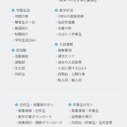
学園生活
進学状況
年間行事
3年分の進路実績
雙葉生の一日
指定校推薦
施設紹介
先輩の声
制服紹介
はばたく卒業生
学校生活Q&A
入試情報
部活動
募集要項
活動報告
通学エリア
運動部
過去の入試結果
文化部
入試に関するQ＆A
同好会
説明会・公開行事
転入試・編入試
在校生・保護者の方へ
卒業生の方へ
新着情報｜在校生
新着情報｜卒業生
配布文書ダウンロード
証明書の発行
授業資料・課題ダウンロード
同窓会（卒業生）住所変更