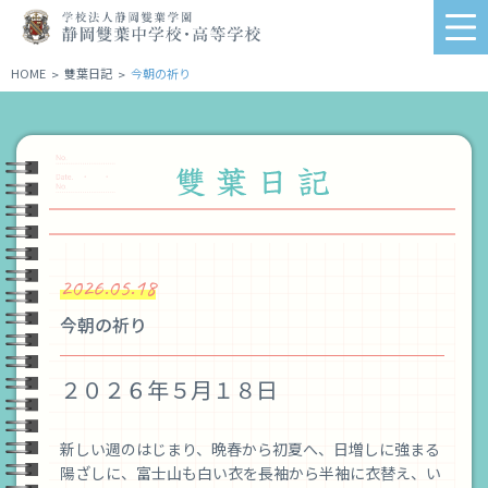
学
me
校
法
HOME
雙葉日記
今朝の祈り
>
>
人
静
岡
雙
葉
学
園
静
2026.05.18
岡
雙
今朝の祈り
葉
中
学
２０２６年５月１８日
校・
高
新しい週のはじまり、晩春から初夏へ、日増しに強まる
等
陽ざしに、富士山も白い衣を長袖から半袖に衣替え、い
学