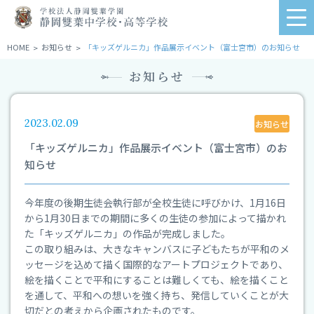
学
me
校
法
HOME
お知らせ
「キッズゲルニカ」作品展示イベント（富士宮市）のお知らせ
>
>
人
お知らせ
静
岡
雙
葉
2023.02.09
お知らせ
学
「キッズゲルニカ」作品展示イベント（富士宮市）のお
園
知らせ
静
岡
雙
今年度の後期生徒会執行部が全校生徒に呼びかけ、1月16日
葉
から1月30日までの期間に多くの生徒の参加によって描かれ
中
た「キッズゲルニカ」の作品が完成しました。
学
この取り組みは、大きなキャンバスに子どもたちが平和のメ
校・
ッセージを込めて描く国際的なアートプロジェクトであり、
高
絵を描くことで平和にすることは難しくても、絵を描くこと
等
を通して、平和への想いを強く持ち、発信していくことが大
学
切だとの考えから企画されたものです。