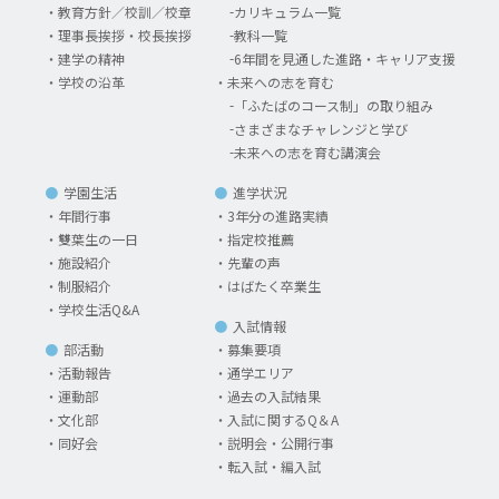
教育方針／校訓／校章
カリキュラム一覧
理事長挨拶・校長挨拶
教科一覧
建学の精神
6年間を見通した進路・キャリア支援
学校の沿革
未来への志を育む
「ふたばのコース制」の取り組み
さまざまなチャレンジと学び
未来への志を育む講演会
学園生活
進学状況
年間行事
3年分の進路実績
雙葉生の一日
指定校推薦
施設紹介
先輩の声
制服紹介
はばたく卒業生
学校生活Q&A
入試情報
部活動
募集要項
活動報告
通学エリア
運動部
過去の入試結果
文化部
入試に関するQ＆A
同好会
説明会・公開行事
転入試・編入試