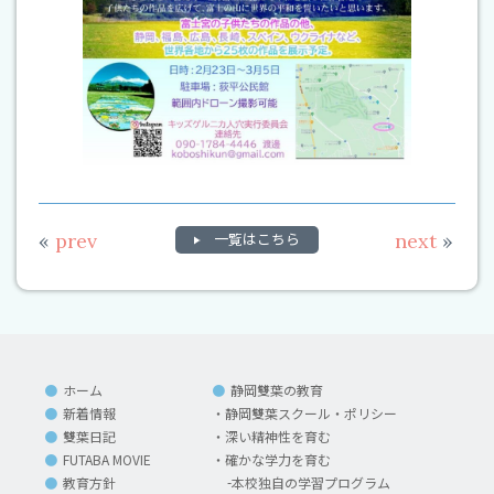
«
prev
一覧はこちら
next
»
ホーム
静岡雙葉の教育
新着情報
静岡雙葉スクール・ポリシー
雙葉日記
深い精神性を育む
FUTABA MOVIE
確かな学力を育む
教育方針
本校独自の学習プログラム