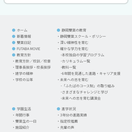
ホーム
静岡雙葉の教育
新着情報
静岡雙葉スクール・ポリシー
雙葉日記
深い精神性を育む
FUTABA MOVIE
確かな学力を育む
教育方針
本校独自の学習プログラム
教育方針／校訓／校章
カリキュラム一覧
理事長挨拶・校長挨拶
教科一覧
建学の精神
6年間を見通した進路・キャリア支援
学校の沿革
未来への志を育む
「ふたばのコース制」の取り組み
さまざまなチャレンジと学び
未来への志を育む講演会
学園生活
進学状況
年間行事
3年分の進路実績
雙葉生の一日
指定校推薦
施設紹介
先輩の声