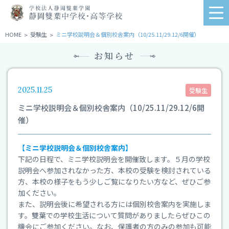
学
me
校
法
HOME
受験生
ミニ学校説明会＆個別校舎案内（10/25.11/29.12/6開催）
>
>
人
お知らせ
静
岡
雙
葉
2025.11.25
受験生
学
ミニ学校説明会＆個別校舎案内（10/25.11/29.12/6開
園
催）
静
岡
雙
【
ミニ学校説明会＆個別校舎案内
】
葉
下記の日程で、ミニ学校説明会を開催致します。５月の学校
中
説明会へ参加されなかった方、本校の受験を検討されている
学
方、本校の様子をもう少しご覧になりたい方など、ぜひご参
校・
加ください。
高
また、説明会後に希望される方には個別校舎案内を実施しま
等
す。雙葉での学校生活について質問がありましたらぜひこの
学
機会にご参加ください。なお、保護者の方のみの参加も可能