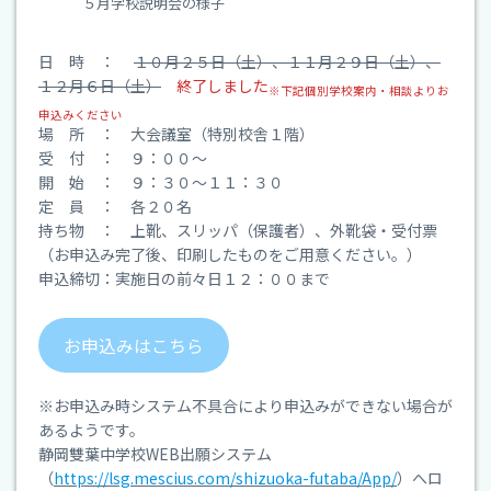
５月学校説明会の様子
日 時 ：
１０月２５日（土）、１１月２９日（土）、
１２月６日（土）
終了しました
※下記個別学校案内・相談よりお
申込みください
場 所 ： 大会議室（特別校舎１階）
受 付 ： ９：００～
開 始 ： ９：３０～１１：３０
定 員 ： 各２０名
持ち物 ： 上靴、スリッパ（保護者）、外靴袋・受付票
（お申込み完了後、印刷したものをご用意ください。）
申込締切：実施日の前々日１２：００まで
お申込みはこちら
※お申込み時システム不具合により申込みができない場合が
あるようです。
静岡雙葉中学校WEB出願システム
（
https://lsg.mescius.com/shizuoka-futaba/App/
）へロ