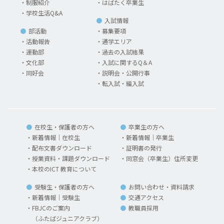
制服紹介
はばたく卒業生
学校生活Q&A
入試情報
部活動
募集要項
活動報告
通学エリア
運動部
過去の入試結果
文化部
入試に関するQ＆A
同好会
説明会・公開行事
転入試・編入試
在校生・保護者の方へ
卒業生の方へ
新着情報｜在校生
新着情報｜卒業生
配布文書ダウンロード
証明書の発行
授業資料・課題ダウンロード
同窓会（卒業生）住所変更
本校のICT 教育について
受験生・保護者の方へ
お問い合わせ・資料請求
新着情報｜受験生
交通アクセス
FBJCのご案内
教職員採用
（ふたばジュニアクラブ）