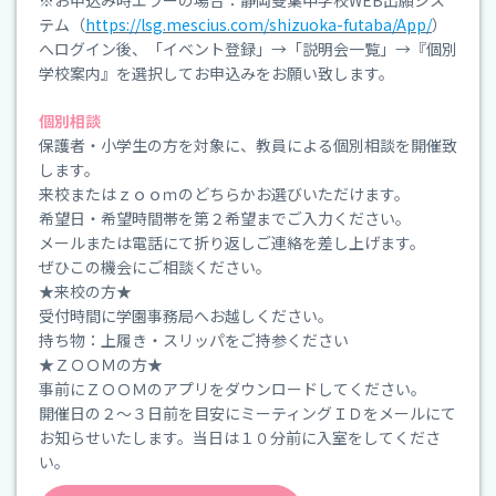
※お申込み時エラーの場合：静岡雙葉中学校WEB出願シス
テム（
https://lsg.mescius.com/shizuoka-futaba/App/
）
へログイン後、「イベント登録」→「説明会一覧」→『個別
学校案内』を選択してお申込みをお願い致します。
個別相談
保護者・小学生の方を対象に、教員による個別相談を開催致
します。
来校またはｚｏｏｍのどちらかお選びいただけます。
希望日・希望時間帯を第２希望までご入力ください。
メールまたは電話にて折り返しご連絡を差し上げます。
ぜひこの機会にご相談ください。
★来校の方★
受付時間に学園事務局へお越しください。
持ち物：上履き・スリッパをご持参ください
★ＺＯＯＭの方★
事前にＺＯＯＭのアプリをダウンロードしてください。
開催日の２～３日前を目安にミーティングＩＤをメールにて
お知らせいたします。当日は１０分前に入室をしてくださ
い。