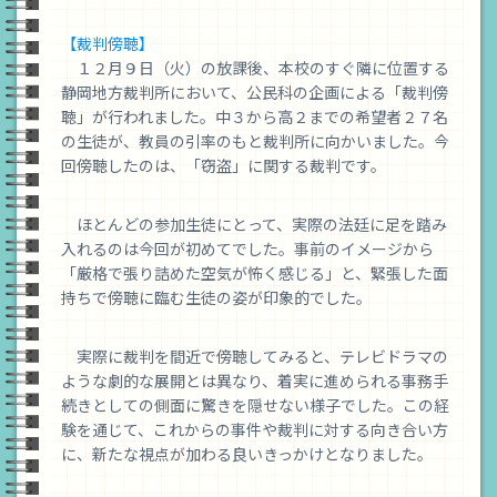
校
【裁判傍聴】
１２月９日（火）の放課後、本校のすぐ隣に位置する
静岡地方裁判所において、公民科の企画による「裁判傍
聴」が行われました。中３から高２までの希望者２７名
の生徒が、教員の引率のもと裁判所に向かいました。今
回傍聴したのは、「窃盗」に関する裁判です。
ほとんどの参加生徒にとって、実際の法廷に足を踏み
入れるのは今回が初めてでした。事前のイメージから
「厳格で張り詰めた空気が怖く感じる」と、緊張した面
持ちで傍聴に臨む生徒の姿が印象的でした。
実際に裁判を間近で傍聴してみると、テレビドラマの
ような劇的な展開とは異なり、着実に進められる事務手
続きとしての側面に驚きを隠せない様子でした。この経
験を通じて、これからの事件や裁判に対する向き合い方
に、新たな視点が加わる良いきっかけとなりました。