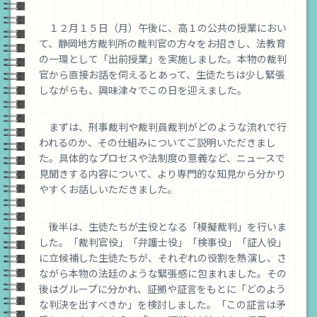
１２月１５日（月）午後に、高１の公共の授業におい
て、静岡地方裁判所の裁判官の方々をお招きし、法教育
の一環として「出前授業」を実施しました。本物の裁判
官から直接お話を伺えるとあって、生徒たちは少し緊張
しながらも、興味津々でこの日を迎えました。
まずは、刑事裁判や裁判員裁判がどのような流れで行
われるのか、その仕組みについてご説明いただきまし
た。具体的なプロセスや法制度の意義など、ニュースで
見聞きする内容について、より専門的な知見から分かり
やすくお話しいただきました。
後半は、生徒たちが主役となる「模擬裁判」を行いま
した。「裁判官役」「弁護士役」「検事役」「証人役」
に立候補した生徒たちが、それぞれの役割を熱演し、さ
ながら本物の法廷のような緊張感に包まれました。その
後はグループに分かれ、証拠や証言をもとに「どのよう
な判決を出すべきか」を検討しました。「この証言は矛