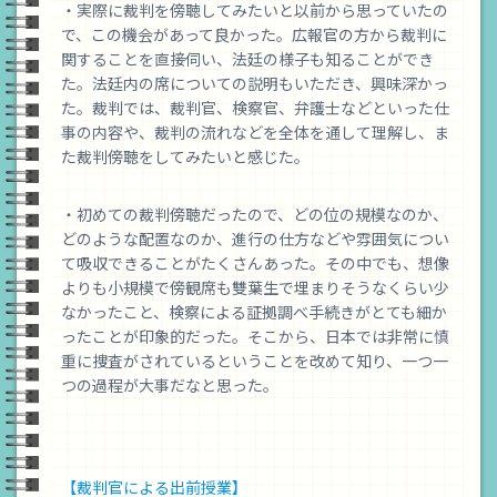
・実際に裁判を傍聴してみたいと以前から思っていたの
で、この機会があって良かった。広報官の方から裁判に
関することを直接伺い、法廷の様子も知ることができ
た。法廷内の席についての説明もいただき、興味深かっ
た。裁判では、裁判官、検察官、弁護士などといった仕
事の内容や、裁判の流れなどを全体を通して理解し、ま
た裁判傍聴をしてみたいと感じた。
・初めての裁判傍聴だったので、どの位の規模なのか、
どのような配置なのか、進行の仕方などや雰囲気につい
て吸収できることがたくさんあった。その中でも、想像
よりも小規模で傍観席も雙葉生で埋まりそうなくらい少
なかったこと、検察による証拠調べ手続きがとても細か
ったことが印象的だった。そこから、日本では非常に慎
重に捜査がされているということを改めて知り、一つ一
つの過程が大事だなと思った。
【裁判官による出前授業】