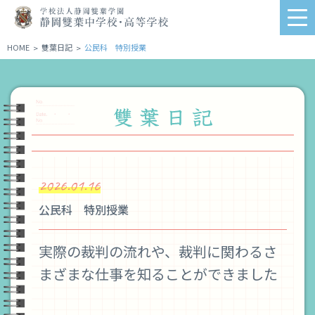
学
me
校
法
HOME
雙葉日記
公民科 特別授業
>
>
人
静
岡
雙
葉
学
園
静
2026.01.16
岡
雙
公民科 特別授業
葉
中
学
実際の裁判の流れや、裁判に関わるさ
校・
まざまな仕事を知ることができました
高
等
学