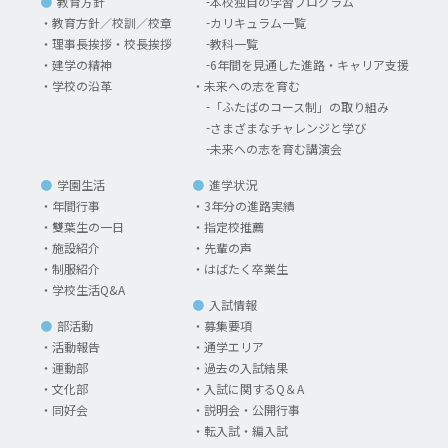
教育方針
本校独自の学習プログラム
教育方針／校訓／校章
カリキュラム一覧
理事長挨拶・校長挨拶
教科一覧
建学の精神
6年間を見通した進路・キャリア支援
学校の沿革
未来への志を育む
「ふたばのコース制」の取り組み
さまざまなチャレンジと学び
未来への志を育む講演会
学園生活
進学状況
年間行事
3年分の進路実績
雙葉生の一日
指定校推薦
施設紹介
先輩の声
制服紹介
はばたく卒業生
学校生活Q&A
入試情報
部活動
募集要項
活動報告
通学エリア
運動部
過去の入試結果
文化部
入試に関するQ＆A
同好会
説明会・公開行事
転入試・編入試