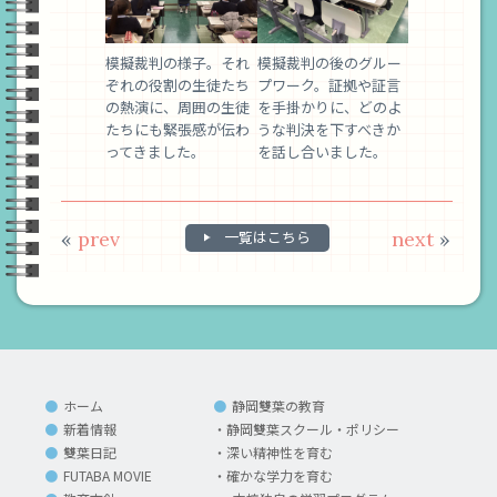
模擬裁判の様子。それ
模擬裁判の後のグルー
ぞれの役割の生徒たち
プワーク。証拠や証言
の熱演に、周囲の生徒
を手掛かりに、どのよ
たちにも緊張感が伝わ
うな判決を下すべきか
ってきました。
を話し合いました。
«
prev
一覧はこちら
next
»
ホーム
静岡雙葉の教育
新着情報
静岡雙葉スクール・ポリシー
雙葉日記
深い精神性を育む
FUTABA MOVIE
確かな学力を育む