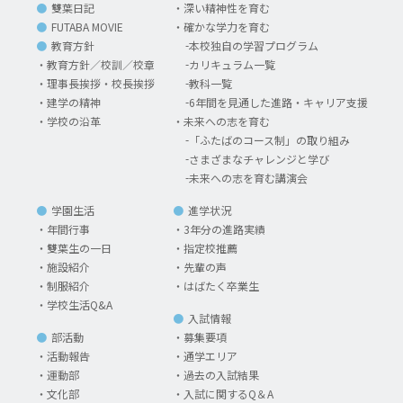
雙葉日記
深い精神性を育む
FUTABA MOVIE
確かな学力を育む
教育方針
本校独自の学習プログラム
教育方針／校訓／校章
カリキュラム一覧
理事長挨拶・校長挨拶
教科一覧
建学の精神
6年間を見通した進路・キャリア支援
学校の沿革
未来への志を育む
「ふたばのコース制」の取り組み
さまざまなチャレンジと学び
未来への志を育む講演会
学園生活
進学状況
年間行事
3年分の進路実績
雙葉生の一日
指定校推薦
施設紹介
先輩の声
制服紹介
はばたく卒業生
学校生活Q&A
入試情報
部活動
募集要項
活動報告
通学エリア
運動部
過去の入試結果
文化部
入試に関するQ＆A