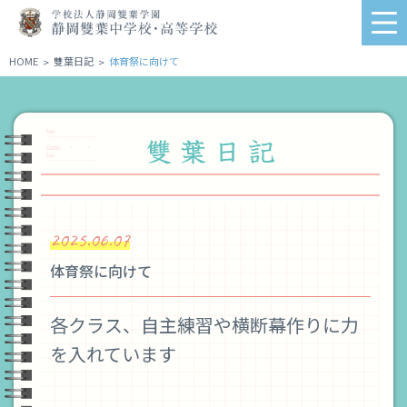
学
me
校
法
HOME
雙葉日記
体育祭に向けて
>
>
人
静
岡
雙
葉
学
園
静
2025.06.07
岡
雙
体育祭に向けて
葉
中
学
各クラス、自主練習や横断幕作りに力
校・
を入れています
高
等
学