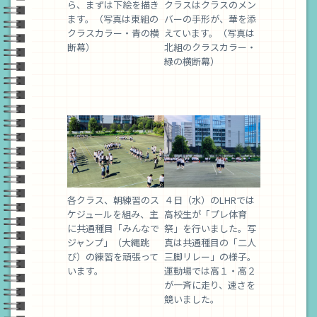
ら、まずは下絵を描き
クラスはクラスのメン
ます。（写真は東組の
バーの手形が、華を添
クラスカラー・青の横
えています。（写真は
断幕）
北組のクラスカラー・
緑の横断幕）
各クラス、朝練習のス
４日（水）のLHRでは
ケジュールを組み、主
高校生が「プレ体育
に共通種目「みんなで
祭」を行いました。写
ジャンプ」（大縄跳
真は共通種目の「二人
び）の練習を頑張って
三脚リレー」の様子。
います。
運動場では高１・高２
が一斉に走り、速さを
競いました。