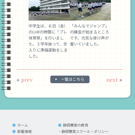
中学生は、６日（金）
「みんなでジャンプ」
のLHRの時間に「プレ
の練習が始まるところ
体育祭」を行いまし
です。元気な掛け声が
た。３学年揃って、念
響いていました。
入りに準備運動をしま
した。
«
prev
一覧はこちら
next
»
ホーム
静岡雙葉の教育
新着情報
静岡雙葉スクール・ポリシー