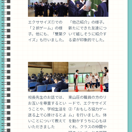
エクササイズ①での
「他己紹介」の様子。
「２択ゲーム」の様
新たにできた友達につ
子。他にも、「雙葉ク
いて嬉しそうに紹介す
イズ」も行いました。
る姿が印象的でした。
校長先生のお話では、
東山荘の職員の方のリ
お互いを尊重するとい
ードで、エクササイズ
うことや、学校生活を
②「おもしろ協力ゲー
送る上で心掛けるとよ
ム」を行いました。体
いことについて教えて
を動かすうちに心もほ
いただきました
ぐれ、クラスの仲間や