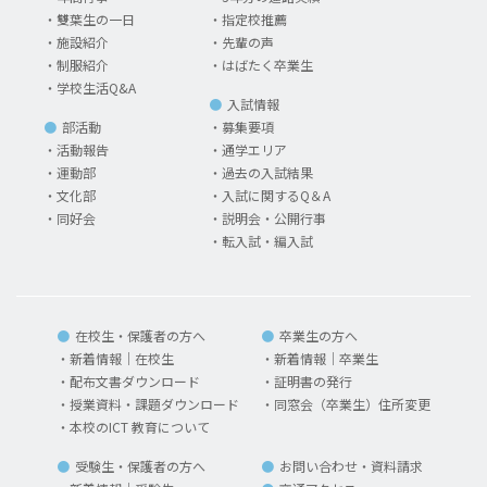
雙葉生の一日
指定校推薦
施設紹介
先輩の声
制服紹介
はばたく卒業生
学校生活Q&A
入試情報
部活動
募集要項
活動報告
通学エリア
運動部
過去の入試結果
文化部
入試に関するQ＆A
同好会
説明会・公開行事
転入試・編入試
在校生・保護者の方へ
卒業生の方へ
新着情報｜在校生
新着情報｜卒業生
配布文書ダウンロード
証明書の発行
授業資料・課題ダウンロード
同窓会（卒業生）住所変更
本校のICT 教育について
受験生・保護者の方へ
お問い合わせ・資料請求