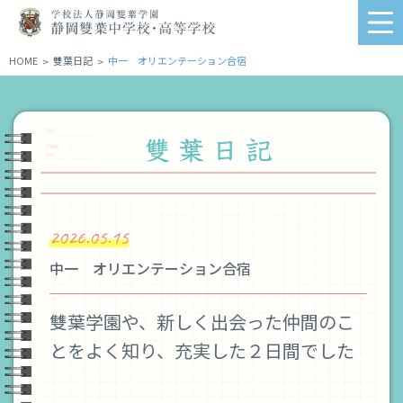
学
me
校
法
HOME
雙葉日記
中一 オリエンテーション合宿
>
>
人
静
岡
雙
葉
学
園
静
2026.05.15
岡
雙
中一 オリエンテーション合宿
葉
中
学
雙葉学園や、新しく出会った仲間のこ
校・
とをよく知り、充実した２日間でした
高
等
学