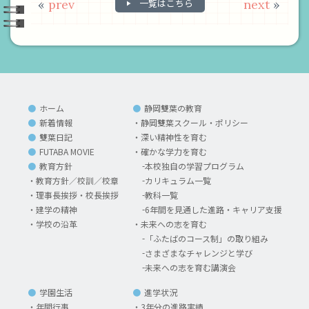
«
prev
一覧はこちら
next
»
ホーム
静岡雙葉の教育
新着情報
静岡雙葉スクール・ポリシー
雙葉日記
深い精神性を育む
FUTABA MOVIE
確かな学力を育む
教育方針
本校独自の学習プログラム
教育方針／校訓／校章
カリキュラム一覧
理事長挨拶・校長挨拶
教科一覧
建学の精神
6年間を見通した進路・キャリア支援
学校の沿革
未来への志を育む
「ふたばのコース制」の取り組み
さまざまなチャレンジと学び
未来への志を育む講演会
学園生活
進学状況
年間行事
3年分の進路実績