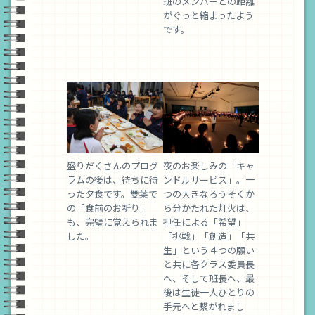
班のメンバーとの距離
がぐっと縮まったよう
です。
盛りだくさんのプログ
夜のお楽しみの「キャ
ラムの後は、待ちに待
ンドルサービス」。一
った夕食です。雙葉で
つの大きなろうそくか
の「食前のお祈り」
ら分かたれた灯火は、
も、完璧に覚えられま
担任による「希望」
した。
「挑戦」「創造」「共
生」という４つの願い
と共に各クラス委員長
へ、そして班長へ、最
後は生徒一人ひとりの
手元へと繋がれまし