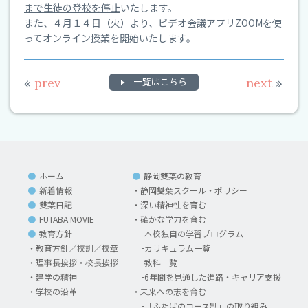
まで生徒の登校を停止
いたします。
校
また、４月１４日（火）より、ビデオ会議アプリZOOMを使
ってオンライン授業を開始いたします。
«
prev
一覧はこちら
next
»
ホーム
静岡雙葉の教育
新着情報
静岡雙葉スクール・ポリシー
雙葉日記
深い精神性を育む
FUTABA MOVIE
確かな学力を育む
教育方針
本校独自の学習プログラム
教育方針／校訓／校章
カリキュラム一覧
理事長挨拶・校長挨拶
教科一覧
建学の精神
6年間を見通した進路・キャリア支援
学校の沿革
未来への志を育む
「ふたばのコース制」の取り組み