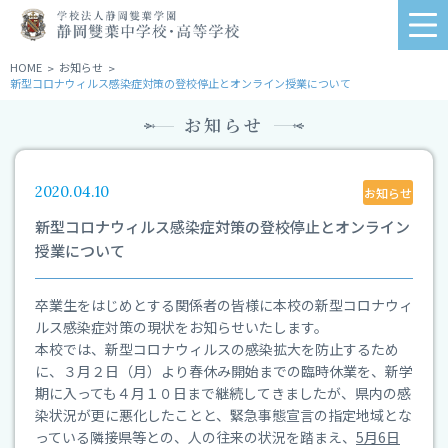
学
me
校
法
HOME
お知らせ
>
>
新型コロナウィルス感染症対策の登校停止とオンライン授業について
人
静
お知らせ
岡
雙
葉
2020.04.10
お知らせ
学
園
新型コロナウィルス感染症対策の登校停止とオンライン
静
授業について
岡
雙
卒業生をはじめとする関係者の皆様に本校の新型コロナウィ
葉
ルス感染症対策の現状をお知らせいたします。
中
本校では、新型コロナウィルスの感染拡大を防止するため
学
に、３月２日（月）より春休み開始までの臨時休業を、新学
校・
期に入っても４月１０日まで継続してきましたが、県内の感
高
染状況が更に悪化したことと、緊急事態宣言の指定地域とな
等
っている隣接県等との、人の往来の状況を踏まえ、
5月6日
学