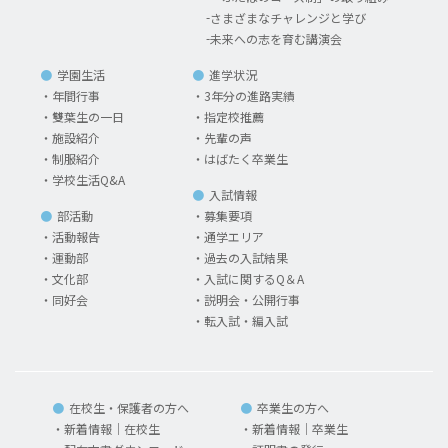
さまざまなチャレンジと学び
未来への志を育む講演会
学園生活
進学状況
年間行事
3年分の進路実績
雙葉生の一日
指定校推薦
施設紹介
先輩の声
制服紹介
はばたく卒業生
学校生活Q&A
入試情報
部活動
募集要項
活動報告
通学エリア
運動部
過去の入試結果
文化部
入試に関するQ＆A
同好会
説明会・公開行事
転入試・編入試
在校生・保護者の方へ
卒業生の方へ
新着情報｜在校生
新着情報｜卒業生