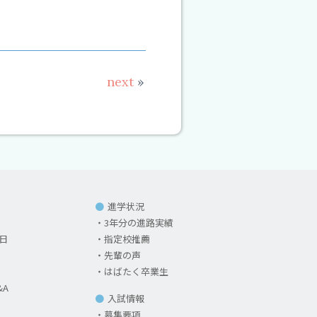
い
next
»
進学状況
3年分の進路実績
日
指定校推薦
先輩の声
はばたく卒業生
&A
入試情報
募集要項