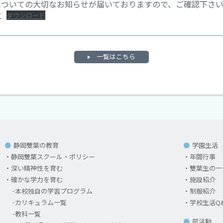
についての大切なお知らせが届いておりますので、ご確認下さ
て
ダウンロード
一覧はこちら
静岡雙葉の教育
学園生活
静岡雙葉スクール・ポリシー
年間行事
深い精神性を育む
雙葉生の一
確かな学力を育む
施設紹介
本校独自の学習プログラム
制服紹介
カリキュラム一覧
学校生活Q
教科一覧
部活動