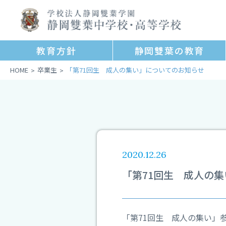
学
校
法
教育⽅針
静岡雙葉の教育
人
静
HOME
卒業生
「第71回生 成人の集い」についてのお知らせ
>
>
岡
雙
葉
学
園
静
岡
2020.12.26
雙
「第71回生 成人の
葉
中
学
校・
「第71回生 成人の集い」