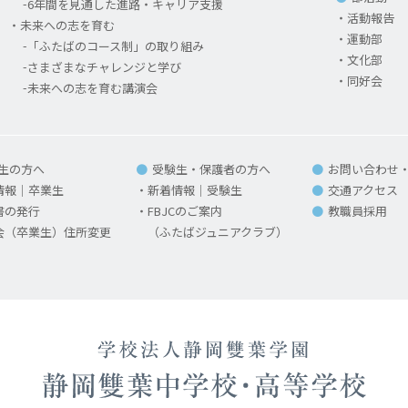
6年間を見通した進路・キャリア支援
活動報告
未来への志を育む
運動部
「ふたばのコース制」の取り組み
文化部
さまざまなチャレンジと学び
同好会
未来への志を育む講演会
生の方へ
受験生・保護者の方へ
お問い合わせ
情報｜卒業生
新着情報｜受験生
交通アクセス
書の発行
FBJCのご案内
教職員採用
会（卒業生）住所変更
（ふたばジュニアクラブ）