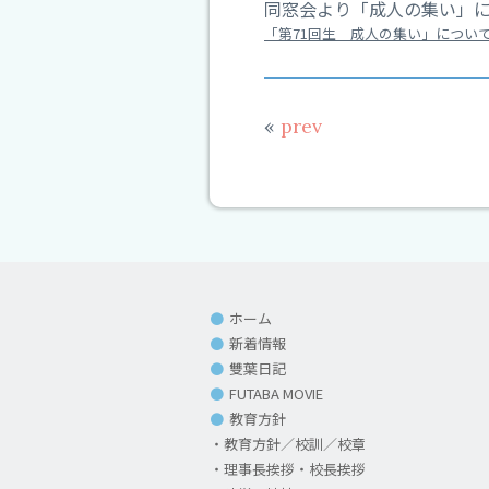
高
同窓会より「成人の集い」
等
「第71回生 成人の集い」につい
学
校
«
prev
ホーム
新着情報
雙葉日記
FUTABA MOVIE
教育方針
教育方針／校訓／校章
理事長挨拶・校長挨拶